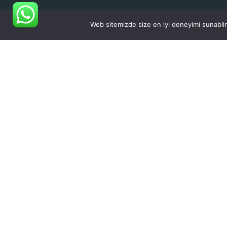
Web sitemizde size en iyi deneyimi sunabilm
Foçalı Palet, endüstriyel tesislerden
ve işletmelerden kullanım sonucu
arta kalan paletleri toplayıp gerekli
işlemler sonucunda kullanıma tekrar
hazır hale getirerek ormanlarımızı ve
doğamızı korumaya yardımcı olur.