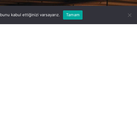
unu kabul ettiğinizi varsayarız.
Tamam
Hizmetlerimiz
Özel Ölçülü Palet
Sıfır Ve 2.El Palet
Kasa
Kontraplak
Sunta
Isıl İşlemli Palet