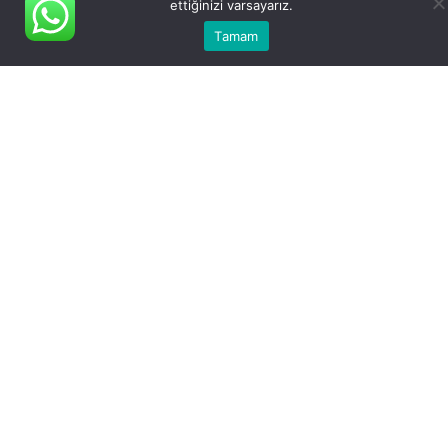
ettiğinizi varsayarız.
Tamam
Foçalı Palet, endüstriyel tesislerden ve işletmelerden
kullanım sonucu arta kalan paletleri toplayıp gerekli
işlemler sonucunda kullanıma tekrar hazır hale
getirerek ormanlarımızı ve doğamızı korumaya
yardımcı olur.
Bize Ulaşın